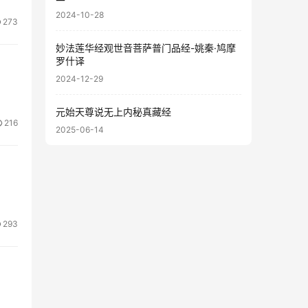
2024-10-28
273
妙法莲华经观世音菩萨普门品经-姚秦·鸠摩
罗什译
2024-12-29
元始天尊说无上内秘真藏经
216
2025-06-14
293