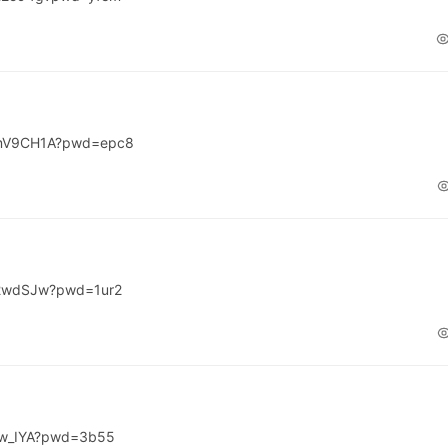
fmV9CH1A?pwd=epc8
y2wdSJw?pwd=1ur2
Iw_IYA?pwd=3b55