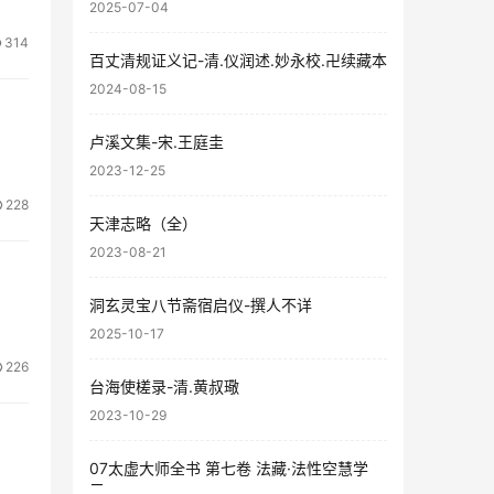
2025-07-04
314
百丈清规证义记-清.仪润述.妙永校.卍续藏本
2024-08-15
卢溪文集-宋.王庭圭
2023-12-25
228
天津志略（全）
2023-08-21
洞玄灵宝八节斋宿启仪-撰人不详
2025-10-17
226
台海使槎录-清.黄叔璥
2023-10-29
07太虚大师全书 第七卷 法藏·法性空慧学
二