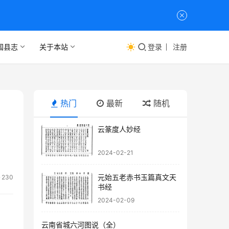
国县志
关于本站
登录
注册
热门
最新
随机
云篆度人妙经
2024-02-21
元始五老赤书玉篇真文天
230
书经
2024-02-09
云南省城六河图说（全）