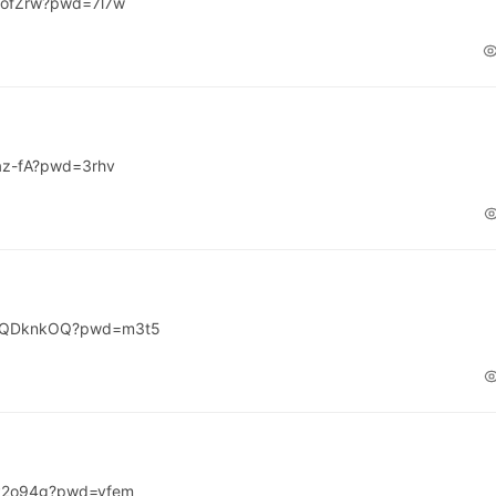
eofZrw?pwd=7l7w
az-fA?pwd=3rhv
WnQDknkOQ?pwd=m3t5
IR2o94g?pwd=yfem