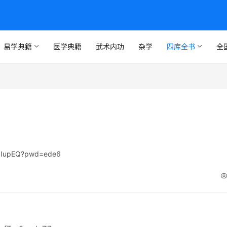
易学典籍
医学典籍
武术内功
杂学
四库全书
全
jOIupEQ?pwd=ede6