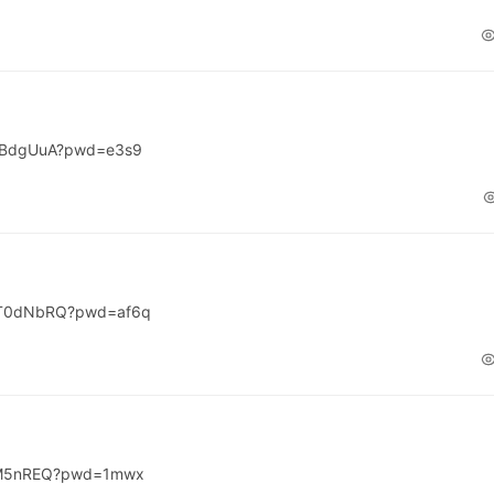
iUBdgUuA?pwd=e3s9
UT0dNbRQ?pwd=af6q
HaM5nREQ?pwd=1mwx