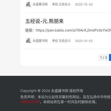
永盛藏书网
孝经 五经总义
2023-10-02
五经说-元.熊朋来
链接：https://pan.baidu.com/s/19AvX_0msPctlzYwO
永盛藏书网
孝经 五经总义
2023-10-02
1 / 3
Copyright © 2024
永盛藏书网
版权所有
免责声明：本站为公益性非赢利性网站，旨在弘扬中华传统
l185327377
，本网站将在第一时间及时删除处理。