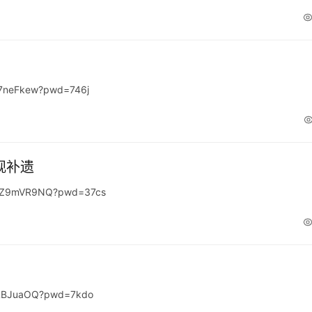
7neFkew?pwd=746j
观补遗
PpZ9mVR9NQ?pwd=37cs
qLBJuaOQ?pwd=7kdo