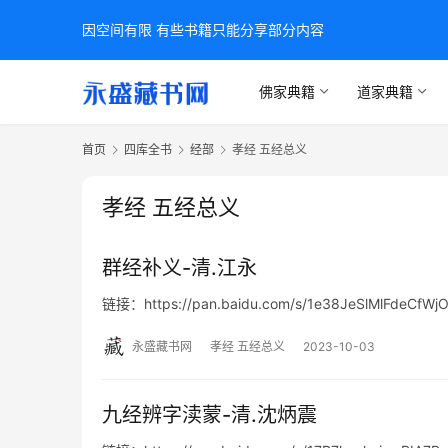
因空间有限 有些书籍只能分享部分内容
佛家典籍
道家典籍
首页
四库全书
经部
孝经 五经总义
孝经 五经总义
群经补义-清.江永
链接：https://pan.baidu.com/s/1e38JeSlMlFdeCfW
永盛藏书网
孝经 五经总义
2023-10-03
九经辨字渎蒙-清.沈炳震