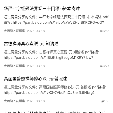
家
典
华严七字经题法界观三十门颂-宋·本嵩述
籍
通过网盘分享的文件：华严七字经题法界观三十门颂-宋·本嵩述.pdf
链接: https://pan.baidu.com/s/1viut-VxWyZHJrBKRCROvqQ?
易
pwd=w…
大明续入藏诸集
2025-03-18
266
学
典
古德禅师真心直说-元·知讷述
籍
通过网盘分享的文件：古德禅师真心直说-元·知讷述.pdf链接:
https://pan.baidu.com/s/1IBk6t8rgBsogbM1KRY7ibw?
医
pwd=uei4
学
大明续入藏诸集
2025-03-18
277
典
籍
高丽国普照禅师修心诀-元·普照述
通过网盘分享的文件：高丽国普照禅师修心诀-元·普照述.pdf链接:
武
https://pan.baidu.com/s/1vK3-7VbcPhOJ3nxfL9Nbrg?
术
pwd=ytmw
登录
注册
大明续入藏诸集
2025-03-18
185
内
功