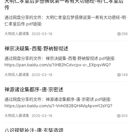
大明仁孝皇后梦感佛说第一希有大功德经-明·仁孝皇后
传
杂
通过网盘分享的文件：大明仁孝皇后梦感佛说第一希有大功德经-明·
学
仁孝皇后传.pdf链接:
https://pan.baidu.com/s/1TcvRte_ApUF_EdU-6EFwX…
大明续入藏诸集
2025-03-18
256
四
库
禅宗决疑集-西蜀·野衲智彻述
全
书
通过网盘分享的文件：禅宗决疑集-西蜀·野衲智彻述.pdf链接:
https://pan.baidu.com/s/1IHB2hCdvcpx-o-_EXpqvWQ?
pwd=ira2
全
大明续入藏诸集
2025-03-18
149
国
县
禅源诸诠集都序-唐·宗密述
志
通过网盘分享的文件：禅源诸诠集都序-唐·宗密述.pdf链接:
https://pan.baidu.com/s/1-Vnh0828QHAVqApvm12sYQ?
关
pwd=2nwa
大明续入藏诸集
2025-03-18
205
于
本
八识规矩补注-唐·玄奘造颂
站