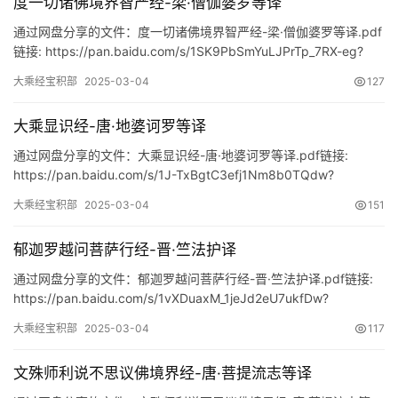
度一切诸佛境界智严经-梁·僧伽婆罗等译
通过网盘分享的文件：度一切诸佛境界智严经-梁·僧伽婆罗等译.pdf
杂
链接: https://pan.baidu.com/s/1SK9PbSmYuLJPrTp_7RX-eg?
学
pwd=n…
大乘经宝积部
2025-03-04
127
四
大乘显识经-唐·地婆诃罗等译
库
全
通过网盘分享的文件：大乘显识经-唐·地婆诃罗等译.pdf链接:
书
https://pan.baidu.com/s/1J-TxBgtC3efj1Nm8b0TQdw?
pwd=ncfa
大乘经宝积部
2025-03-04
151
全
国
郁迦罗越问菩萨行经-晋·竺法护译
县
通过网盘分享的文件：郁迦罗越问菩萨行经-晋·竺法护译.pdf链接:
志
https://pan.baidu.com/s/1vXDuaxM_1jeJd2eU7ukfDw?
pwd=qntg
大乘经宝积部
2025-03-04
117
关
于
文殊师利说不思议佛境界经-唐·菩提流志等译
本
站