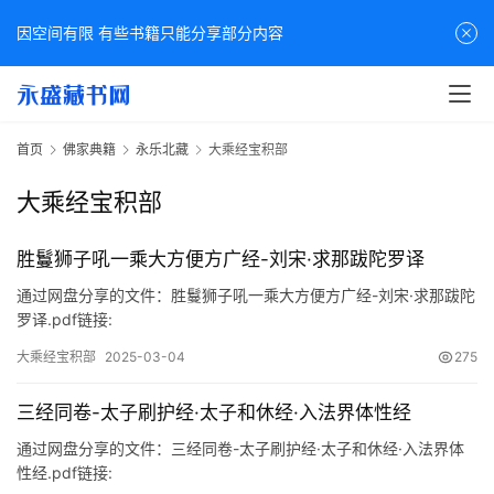
因空间有限 有些书籍只能分享部分内容
首页
佛家典籍
永乐北藏
大乘经宝积部
大乘经宝积部
胜鬘狮子吼一乘大方便方广经-刘宋·求那跋陀罗译
通过网盘分享的文件：胜鬘狮子吼一乘大方便方广经-刘宋·求那跋陀
罗译.pdf链接:
https://pan.baidu.com/s/1MgeaFmPgexVzsj63kbWmCw?p…
大乘经宝积部
2025-03-04
275
三经同卷-太子刷护经·太子和休经·入法界体性经
通过网盘分享的文件：三经同卷-太子刷护经·太子和休经·入法界体
性经.pdf链接: