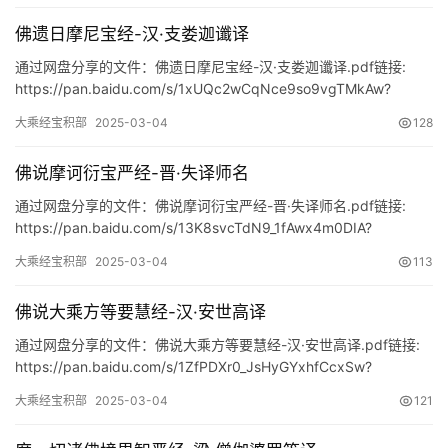
家
典
佛遗日摩尼宝经-汉·支娄迦谶译
籍
通过网盘分享的文件：佛遗日摩尼宝经-汉·支娄迦谶译.pdf链接:
https://pan.baidu.com/s/1xUQc2wCqNce9so9vgTMkAw?
易
pwd=tc32
大乘经宝积部
2025-03-04
128
学
典
佛说摩诃衍宝严经-晋·失译师名
籍
通过网盘分享的文件：佛说摩诃衍宝严经-晋·失译师名.pdf链接:
https://pan.baidu.com/s/13K8svcTdN9_1fAwx4m0DIA?
医
pwd=eqp2
学
大乘经宝积部
2025-03-04
113
典
籍
佛说大乘方等要慧经-汉·安世高译
通过网盘分享的文件：佛说大乘方等要慧经-汉·安世高译.pdf链接:
武
https://pan.baidu.com/s/1ZfPDXr0_JsHyGYxhfCcxSw?
术
pwd=jkmn
登录
注册
大乘经宝积部
2025-03-04
121
内
功