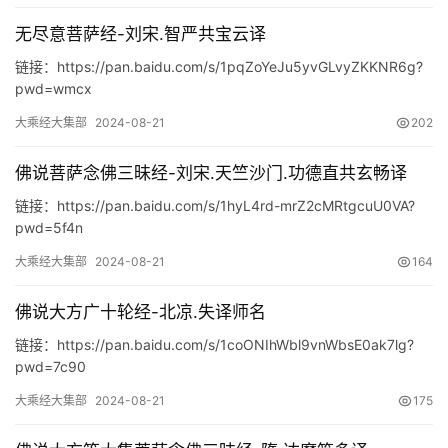
典
无尽意菩萨经-刘宋.智严共宝云译
籍
链接：https://pan.baidu.com/s/1pqZoYeJu5yvGLvyZKKNR6g?
pwd=wmcx
易
学
大乘经大集部
2024-08-21
202
典
籍
佛说菩萨念佛三昧经-刘宋.天竺沙门.功德直共玄畅译
链接：https://pan.baidu.com/s/1hyL4rd-mrZ2cMRtgcuU0VA?
医
pwd=5f4n
学
大乘经大集部
2024-08-21
164
典
籍
佛说大方广十轮经-北凉.失译师名
链接：https://pan.baidu.com/s/1coONIhWbl9vnWbsE0ak7lg?
武
pwd=7c90
术
登录
注册
内
大乘经大集部
2024-08-21
175
功