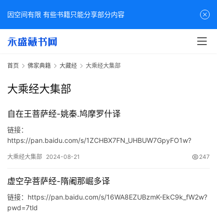
因空间有限 有些书籍只能分享部分内容
首页
佛家典籍
大藏经
大乘经大集部
大乘经大集部
自在王菩萨经-姚秦.鸠摩罗什译
链接：
https://pan.baidu.com/s/1ZCHBX7FN_UHBUW7GpyFO1w?
pwd=02kv
大乘经大集部
2024-08-21
247
虚空孕菩萨经-隋阇那崛多译
链接：https://pan.baidu.com/s/16WA8EZUBzmK-EkC9k_fW2w?
pwd=7tld