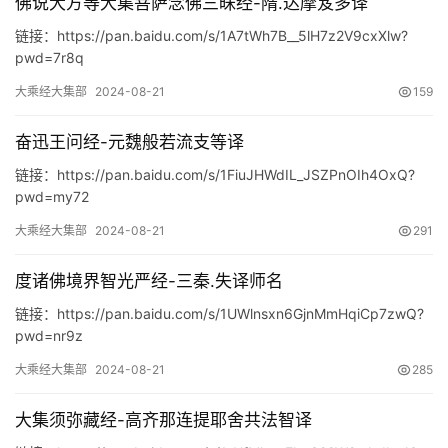
佛说大方等大集菩萨念佛三昧经-隋.达摩笈多译
杂
链接：https://pan.baidu.com/s/1A7tWh7B__5lH7z2V9cxXlw?
学
pwd=7r8q
大乘经大集部
2024-08-21
159
四
库
奋迅王问经-元魏般若流支等译
全
链接：https://pan.baidu.com/s/1FiuJHWdIL_JSZPnOIh4OxQ?
书
pwd=my72
大乘经大集部
2024-08-21
291
全
国
度诸佛境界智光严经-三秦.失译师名
县
志
链接：https://pan.baidu.com/s/1UWlnsxn6GjnMmHqiCp7zwQ?
pwd=nr9z
关
大乘经大集部
2024-08-21
285
于
本
大集须弥藏经-高齐那连提耶舍共法智译
站