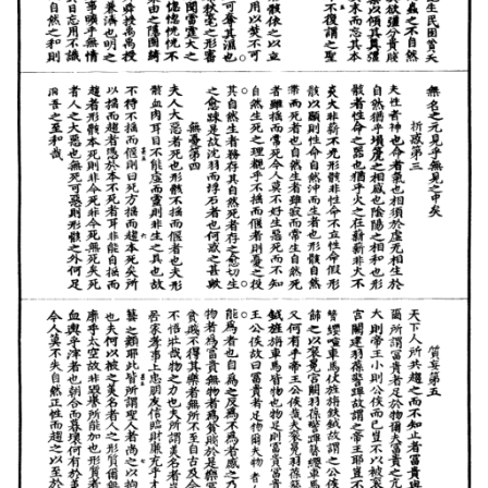
武
术
登录
注册
内
功
杂
学
四
库
全
书
全
国
县
志