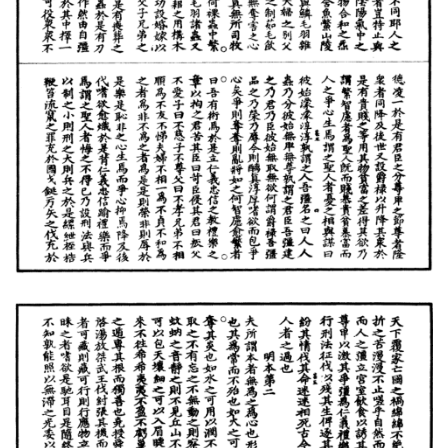
籍
道
家
典
籍
易
学
典
籍
医
学
典
籍