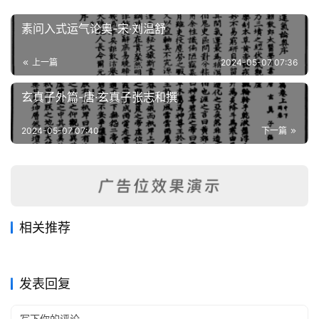
素问入式运气论奥-宋·刘温舒
上一篇
2024-05-07 07:36
玄真子外篇-唐·玄真子张志和撰
2024-05-07 07:40
下一篇
相关推荐
仙传外科秘方-竣义元阳子赵
北极真武普慈度世法忏-撰人
2025-08-05
156
2024-04-07
150
太玄八景箓
太上混元老子史略-谢守灏
宜真
2024-03-03
198
不详
2025-07-26
131
正统道藏
正统道藏
枕中记
二仪同卷-金箓上寿三献仪·金
2025-07-28
145
2025-07-17
156
正统道藏
正统道藏
箓延寿设醮仪
正统道藏
正统道藏
发表回复