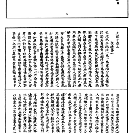
佛
家
典