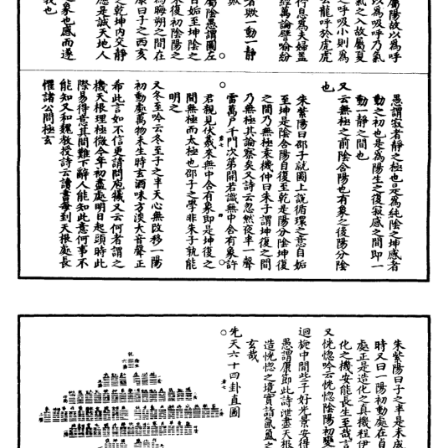
典
籍
道
家
典
籍
易
学
典
籍
医
学
典
籍