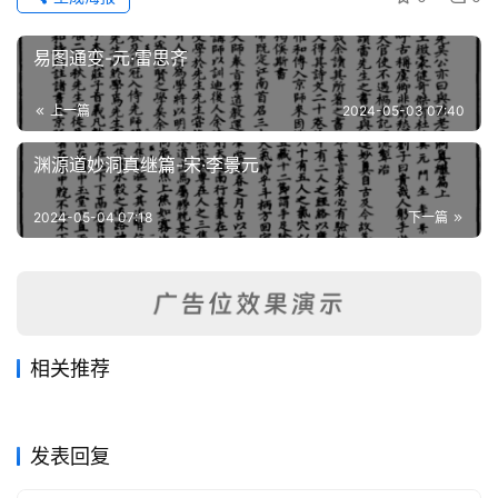
易图通变-元·雷思齐
上一篇
2024-05-03 07:40
渊源道妙洞真继篇-宋·李景元
2024-05-04 07:18
下一篇
相关推荐
西川青羊宫碑铭-唐·乐朋龟撰
古文龙虎上经注 读龙虎经
2024-04-26
139
2025-07-31
171
海琼传道集-未著撰人
存神固气论
2024-06-16
135
2025-07-19
118
正统道藏
正统道藏
太上慈悲九幽拔罪忏
上清河图宝箓-未著撰人
2025-07-21
147
2024-06-24
135
正统道藏
正统道藏
正统道藏
正统道藏
发表回复