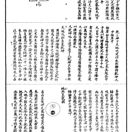
武
术
登录
注册
内
功
杂
学
四
库
全
书
全
国
县
志