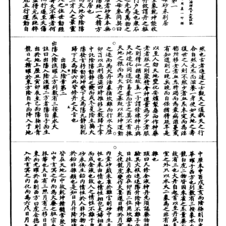
武
术
登录
注册
内
功
杂
学
四
库
全
书
全
国
县
志