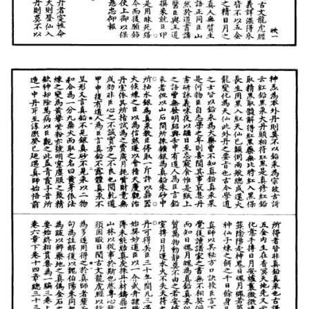
佛
家
典