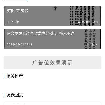
道枢-宋·曾慥
上一篇
2024-05-03 07:16
古文龙虎上经注·读龙虎经-宋元·撰人不详
2024-05-03 07:21
下一篇
相关推荐
洞玄灵宝自然九天生神章经
太上金櫃玉镜延生洞玄烛幽
2025-07-14
120
2025-07-28
108
金液大丹诗
玉箓大斋第一、二、三日早、
2025-08-04
116
忏-虚一真人
2024-03-17
163
正统道藏
正统道藏
六十甲子本命元辰历-未著撰
二灯仪同卷-黄箓破狱灯仪·黄
2024-06-02
138
午、晚朝仪
2025-07-08
182
正统道藏
正统道藏
人
箓五苦轮灯仪
正统道藏
正统道藏
发表回复