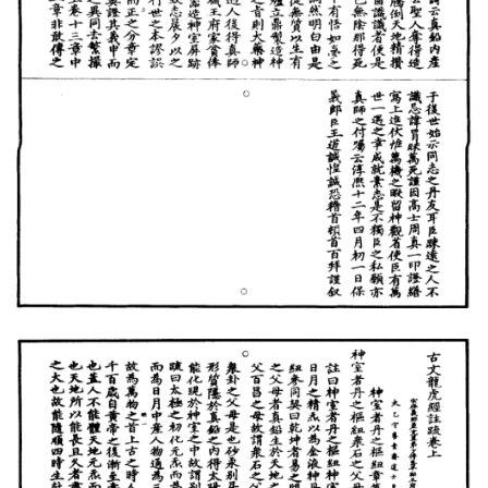
籍
道
家
典
籍
易
学
典
籍
医
学
典
籍