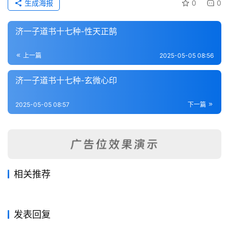
生成海报
0
0
武
术
登录
注册
济一子道书十七种-性天正鹄
内
功
上一篇
2025-05-05 08:56
杂
济一子道书十七种-玄微心印
学
2025-05-05 08:57
下一篇
四
库
全
书
相关推荐
全
霞外集
脉望
国
2025-06-06
196
2025-05-04
137
龙门心法
周易参同契测疏
2025-05-02
224
2025-05-02
138
藏外道书
藏外道书
黄庭经讲义
性理探微
县
2025-05-27
224
2025-05-26
231
藏外道书
藏外道书
藏外道书
藏外道书
发表回复
志