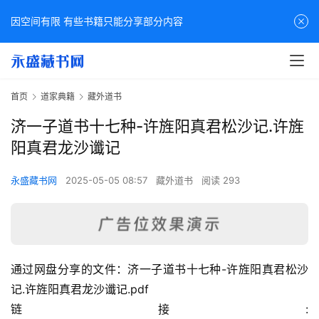
因空间有限 有些书籍只能分享部分内容
首页
道家典籍
藏外道书
济一子道书十七种-许旌阳真君松沙记.许旌
阳真君龙沙谶记
永盛藏书网
2025-05-05 08:57
藏外道书
阅读 293
通过网盘分享的文件：济一子道书十七种-许旌阳真君松沙
佛
记.许旌阳真君龙沙谶记.pdf
家
链接: 