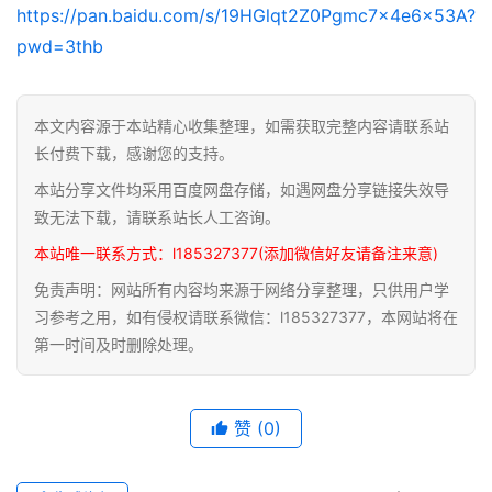
典
https://pan.baidu.com/s/19HGlqt2Z0Pgmc7x4e6x53A?
籍
pwd=3thb
道
家
本文内容源于本站精心收集整理，如需获取完整内容请联系站
典
长付费下载，感谢您的支持。
籍
本站分享文件均采用百度网盘存储，如遇网盘分享链接失效导
致无法下载，请联系站长人工咨询。
易
本站唯一联系方式：l185327377(添加微信好友请备注来意)
学
典
免责声明：网站所有内容均来源于网络分享整理，只供用户学
籍
习参考之用，如有侵权请联系微信：l185327377，本网站将在
第一时间及时删除处理。
医
学
典
赞
(0)
籍