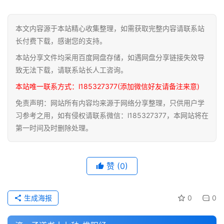
道
本文内容源于本站精心收集整理，如需获取完整内容请联系站
家
长付费下载，感谢您的支持。
典
本站分享文件均采用百度网盘存储，如遇网盘分享链接失效导
籍
致无法下载，请联系站长人工咨询。
本站唯一联系方式：l185327377(添加微信好友请备注来意)
易
学
免责声明：网站所有内容均来源于网络分享整理，只供用户学
典
习参考之用，如有侵权请联系微信：l185327377，本网站将在
籍
第一时间及时删除处理。
医
赞
(0)
学
典
籍
生成海报
0
0
武