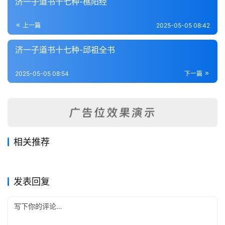
济一子道书十七种-樵阳经
术
登录
注册
内
上一篇
2025-05-05 08:42
功
济一子道书十七种-邱祖全书
杂
学
2025-05-05 08:54
下一篇
四
库
全
书
相关推荐
道言内外秘诀全书
邵子诗注
全
2025-05-02
305
2025-05-05
212
大品斋醮关告投文全集
雷门谢将全集
2025-05-07
124
2025-05-16
199
藏外道书
藏外道书
道书十二种-无根树解
太上感应篇集注
国
2025-05-03
257
2025-05-06
375
藏外道书
藏外道书
藏外道书
藏外道书
发表回复
县
志
关