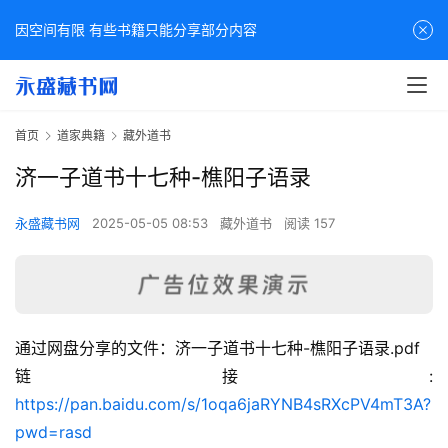
因空间有限 有些书籍只能分享部分内容
首页
道家典籍
藏外道书
济一子道书十七种-樵阳子语录
永盛藏书网
2025-05-05 08:53
藏外道书
阅读 157
通过网盘分享的文件：济一子道书十七种-樵阳子语录.pdf
佛
链接: 
家
https://pan.baidu.com/s/1oqa6jaRYNB4sRXcPV4mT3A?
典
pwd=rasd
籍