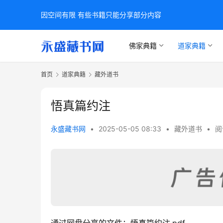
因空间有限 有些书籍只能分享部分内容
佛家典籍
道家典籍
首页
道家典籍
藏外道书
悟真篇约注
永盛藏书网
•
2025-05-05 08:33
•
藏外道书
•
阅
通过网盘分享的文件：悟真篇约注.pdf