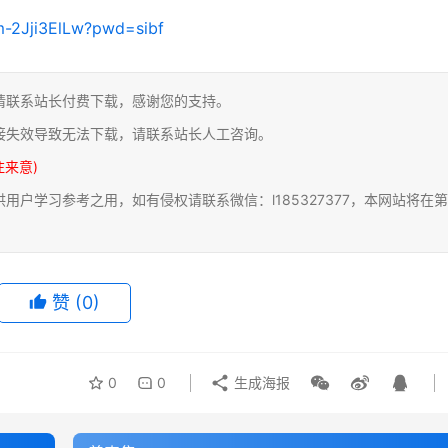
m-2Jji3ElLw?pwd=sibf
请联系站长付费下载，感谢您的支持。
接失效导致无法下载，请联系站长人工咨询。
注来意)
户学习参考之用，如有侵权请联系微信：l185327377，本网站将在第
赞
(0)
0
0
生成海报