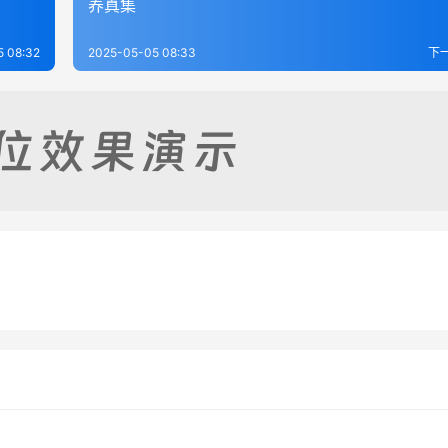
养真集
5 08:32
2025-05-05 08:33
下
白话解说
古书隐楼藏书-玄谭全集
-25
196
2025-05-05
2
合全集
鹤月瑶笙
-07
133
2025-06-06
1
书
藏外道书
书
藏外道书