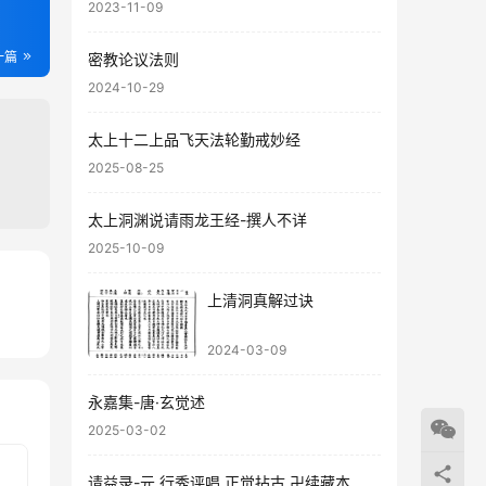
2023-11-09
一篇
密教论议法则
2024-10-29
太上十二上品飞天法轮勤戒妙经
2025-08-25
太上洞渊说请雨龙王经-撰人不详
2025-10-09
上清洞真解过诀
49
83
2024-03-09
永嘉集-唐·玄觉述
2025-03-02
请益录-元.行秀评唱.正觉拈古.卍续藏本