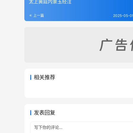
太上黄庭内景玉经注
上一篇
2025-05-0
相关推荐
太上玄门早坛功课经
道德经
2025-06-04
202
2025-04
道经秘集
斗醮召
2025-05-25
169
2025-05
藏外道书
藏外道
藏外道书
藏外道
发表回复