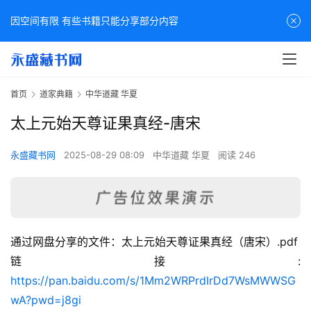
因空间有限 有些书籍只能分享部分内容
首页
道家典籍
中华道藏 华夏
太上元始天尊证果真经-唐宋
永盛藏书网
2025-08-29 08:09
中华道藏 华夏
阅读 246
通过网盘分享的文件：太上元始天尊证果真经（唐宋）.pdf
佛
链接: 
家
https://pan.baidu.com/s/1Mm2WRPrdIrDd7WsMWWSG
典
wA?pwd=j8gi
籍