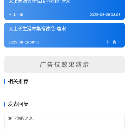
太上元始天尊说续命妙经-唐宋
术
登录
注册
内
上一篇
2025-08-29 08:08
功
太上长生延寿集福德经-唐宋
杂
学
2025-08-29 08:10
下一篇
四
库
全
书
相关推荐
岘泉集-明代·张宇
至言总-范翛然
全
2025-09-28
239
2025-09-22
104
南华真经新传-北宋·王滂
太上洞玄灵宝诸天灵书度命妙
2025-09-04
102
2025-08-22
135
中华道藏 华夏
中华道藏 华夏
黄庭内景玉经注-唐代·白履忠
上清金匮玉镜修真指玄妙经
国
2025-09-23
175
经
2025-08-20
210
中华道藏 华夏
中华道藏 华夏
中华道藏 华夏
中华道藏 华夏
发表回复
县
志
关