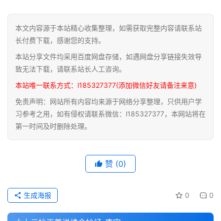
道
本文内容源于本站精心收集整理，如需获取完整内容请联系站
家
长付费下载，感谢您的支持。
典
本站分享文件均采用百度网盘存储，如遇网盘分享链接失效导
籍
致无法下载，请联系站长人工咨询。
本站唯一联系方式：l185327377(添加微信好友请备注来意)
易
学
免责声明：网站所有内容均来源于网络分享整理，只供用户学
典
习参考之用，如有侵权请联系微信：l185327377，本网站将在
籍
第一时间及时删除处理。
医
赞
(0)
学
典
籍
生成海报
0
0
武